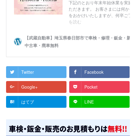
Twitter
Facebook
Google+
Pocket
はてブ
LINE