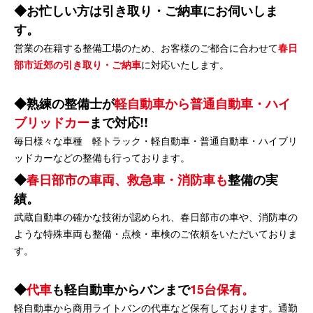
お忙しい方は引き取り・ご納車にお伺いしま
す。
営業の在籍する整備工場のため、お客様のご都合に合わせて
春日
部市近郊の引き取り・ご納車
に対応いたします。
熟練の整備士が
軽自動車から普通自動車・ハイ
ブリッドカー
まで対応!!
毎日様々な車種 軽トラック・軽自動車・普通自動車・ハイブリ
ッドカーなどの整備も行っております。
春日部市の車両、救急車・消防車も
整備の実
績。
武蔵自動車の確かな技術が認められ、春日部市の車や、消防車の
ような特殊車両も整備・点検・車検のご依頼をいただいておりま
す。
代車
も軽自動車からバンまで
15台保有。
軽自動車から商用ライトバンの代車など保有しております。通勤