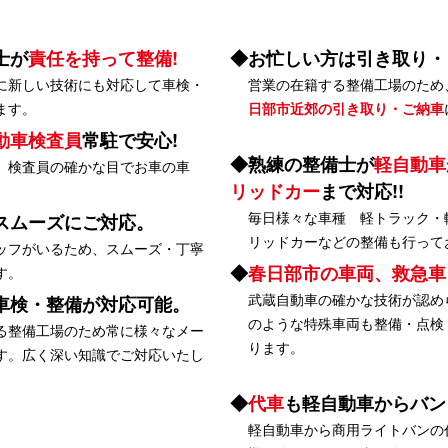
士が
責任を持って整備!
お忙しい方は引き取り・
に新しい技術にも対応して車検・
営業の在籍する整備工場のため
ます。
日部市近郊の引き取り・ご納車
動車検査員
常駐で安心!
熟練の整備士が
軽自動車
、検査員の確かな目でお車の車
リッドカー
まで対応!!
毎日様々な車種 軽トラック・
スムーズにご対応。
リッドカーなどの整備も行って
ッフがいるため、スムーズ・丁寧
春日部市の車両、救急車
す。
武蔵自動車の確かな技術が認め
車検・整備が対応可能。
のような特殊車両も整備・点検
る整備工場のため常に様々なメー
ります。
す。広く深い知識でご対応いたし
代車
も軽自動車からバン
軽自動車から商用ライトバンの