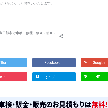
itter
Facebook
Google+
cket
はてブ
LINE