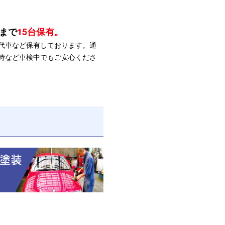
まで
15台保有。
代車など保有しております。通
時など車検中でもご安心くださ