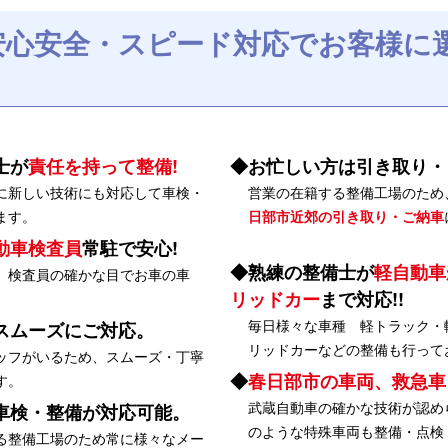
安心安全・スピード対応でお客様に
士が
責任を持って整備!
お忙しい方は引き取り・
に新しい技術にも対応して車検・
営業の在籍する整備工場のため
ます。
日部市近郊の引き取り・ご納車
動車検査員
常駐で安心!
熟練の整備士が
軽自動車
、検査員の確かな目でお車の車
リッドカー
まで対応!!
毎日様々な車種 軽トラック・
スムーズにご対応。
リッドカーなどの整備も行って
ッフがいるため、スムーズ・丁寧
春日部市の車両、救急車
す。
武蔵自動車の確かな技術が認め
車検・整備が対応可能。
のような特殊車両も整備・点検
る整備工場のため常に様々なメー