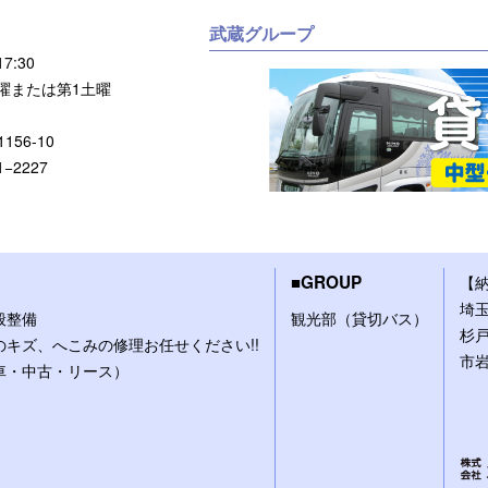
武蔵グループ
7:30
または第1土曜
56-10
1−2227
GROUP
【
埼
般整備
観光部（貸切バス）
杉
キズ、へこみの修理お任せください!!
市
車・中古・リース）