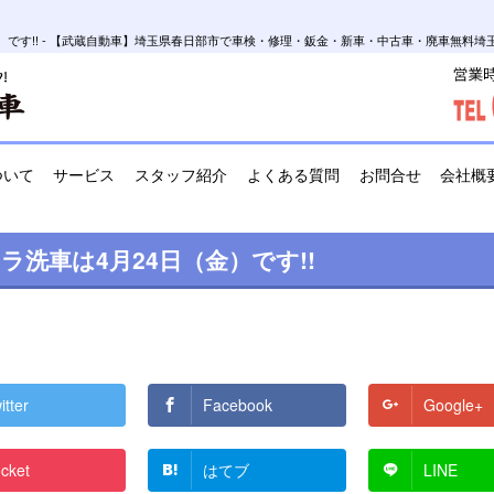
（金）です!! - 【武蔵自動車】埼玉県春日部市で車検・修理・鈑金・新車・中古車・廃車無料
ついて
サービス
スタッフ紹介
よくある質問
お問合せ
会社概
フラ洗車は4月24日（金）です!!
itter
Facebook
Google+
cket
はてブ
LINE