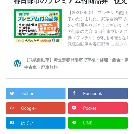
Twitter
Facebook
Google+
Pocket
はてブ
LINE