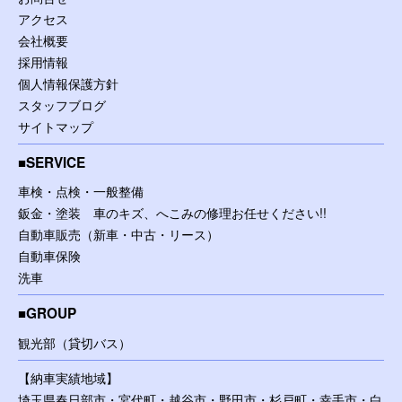
アクセス
会社概要
採用情報
個人情報保護方針
スタッフブログ
サイトマップ
SERVICE
車検・点検・一般整備
鈑金・塗装 車のキズ、へこみの修理お任せください!!
自動車販売（新車・中古・リース）
自動車保険
洗車
GROUP
観光部（貸切バス）
【納車実績地域】
埼玉県春日部市・宮代町・越谷市・野田市・杉戸町・幸手市・白