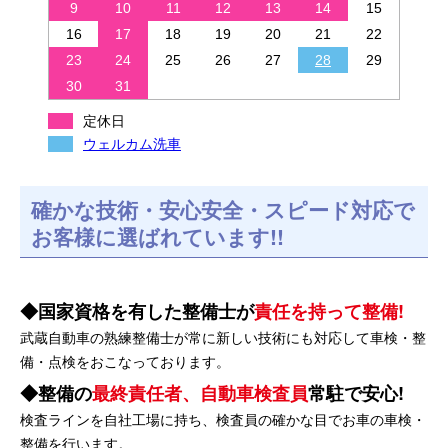
9
10
11
12
13
14
15
16
17
18
19
20
21
22
23
24
25
26
27
28
29
30
31
定休日
ウェルカム洗車
確かな技術・安心安全・スピード対応で
お客様に選ばれています!!
国家資格を有した整備士が
責任を持って整備!
武蔵自動車の熟練整備士が常に新しい技術にも対応して車検・整
備・点検をおこなっております。
整備の
最終責任者、自動車検査員
常駐で安心!
検査ラインを自社工場に持ち、検査員の確かな目でお車の車検・
整備を行います。