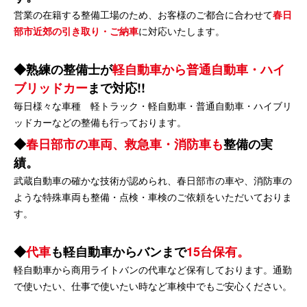
営業の在籍する整備工場のため、お客様のご都合に合わせて
春日
部市近郊の引き取り・ご納車
に対応いたします。
熟練の整備士が
軽自動車から普通自動車・ハイ
ブリッドカー
まで対応!!
毎日様々な車種 軽トラック・軽自動車・普通自動車・ハイブリ
ッドカーなどの整備も行っております。
春日部市の車両、救急車・消防車も
整備の実
績。
武蔵自動車の確かな技術が認められ、春日部市の車や、消防車の
ような特殊車両も整備・点検・車検のご依頼をいただいておりま
す。
代車
も軽自動車からバンまで
15台保有。
軽自動車から商用ライトバンの代車など保有しております。通勤
で使いたい、仕事で使いたい時など車検中でもご安心ください。