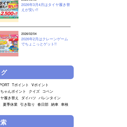
2026年3月4月はタイヤ履き替
えが安い!!
2026/02/04
2026年2月はクレーンゲーム
でちょこっとゲット!!
タグ
PORT
Tポイント
Vポイント
じちゃんポイント
クイズ
コペン
イヤ履き替え
ダイハツ
バレンタイン
陸
夏季休業
引き取り
春日部
納車
車検
検索