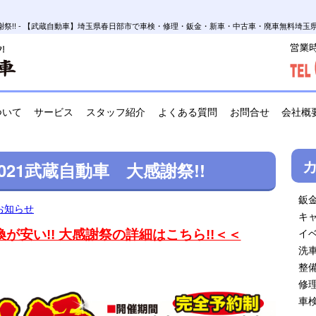
 大感謝祭!! - 【武蔵自動車】埼玉県春日部市で車検・修理・鈑金・新車・中古車・廃車無料埼
ついて
サービス
スタッフ紹介
よくある質問
お問合せ
会社概
021武蔵自動車 大感謝祭!!
鈑
お知らせ
キ
イ
換が安い!! 大感謝祭の詳細はこちら!!＜＜
洗
整
修
車