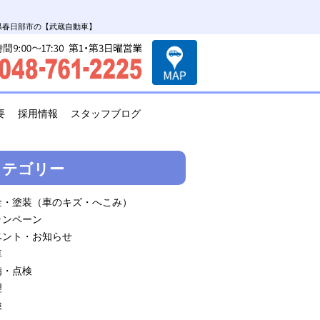
玉県春日部市の【武蔵自動車】
要
採用情報
スタッフブログ
カテゴリー
金・塗装（車のキズ・へこみ）
ャンペーン
ベント・お知らせ
車
備・点検
理
検