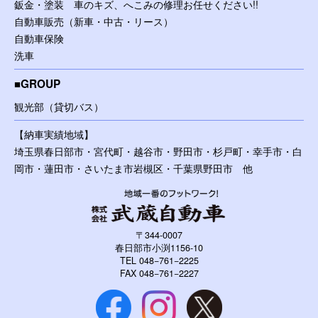
鈑金・塗装 車のキズ、へこみの修理お任せください!!
自動車販売（新車・中古・リース）
自動車保険
洗車
GROUP
観光部（貸切バス）
【納車実績地域】
埼玉県春日部市・宮代町・越谷市・野田市・杉戸町・幸手市・白
岡市・蓮田市・さいたま市岩槻区・千葉県野田市 他
〒344-0007
春日部市小渕1156-10
TEL 048−761−2225
FAX 048−761−2227