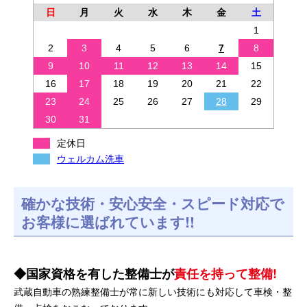
日
月
火
水
木
金
土
1
2
3
4
5
6
7
8
9
10
11
12
13
14
15
16
17
18
19
20
21
22
23
24
25
26
27
28
29
30
31
定休日
ウェルカム洗車
確かな技術・安心安全・スピード対応で
お客様に選ばれています!!
国家資格を有した整備士が
責任を持って整備!
武蔵自動車の熟練整備士が常に新しい技術にも対応して車検・整