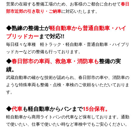
営業の在籍する整備工場のため、お客様のご都合に合わせて
春日
部市近郊の引き取り・ご納車
に対応いたします。
熟練の整備士が
軽自動車から普通自動車・ハイ
ブリッドカー
まで対応!!
毎日様々な車種 軽トラック・軽自動車・普通自動車・ハイブリ
ッドカーなどの整備も行っております。
春日部市の車両、救急車・消防車も
整備の実
績。
武蔵自動車の確かな技術が認められ、春日部市の車や、消防車の
ような特殊車両も整備・点検・車検のご依頼をいただいておりま
す。
代車
も軽自動車からバンまで
15台保有。
軽自動車から商用ライトバンの代車など保有しております。通勤
で使いたい、仕事で使いたい時など車検中でもご安心ください。