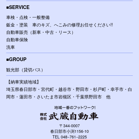
SERVICE
車検・点検・一般整備
鈑金・塗装 車のキズ、へこみの修理お任せください!!
自動車販売（新車・中古・リース）
自動車保険
洗車
GROUP
観光部（貸切バス）
【納車実績地域】
埼玉県春日部市・宮代町・越谷市・野田市・杉戸町・幸手市・白
岡市・蓮田市・さいたま市岩槻区・千葉県野田市 他
〒344-0007
春日部市小渕1156-10
TEL 048−761−2225