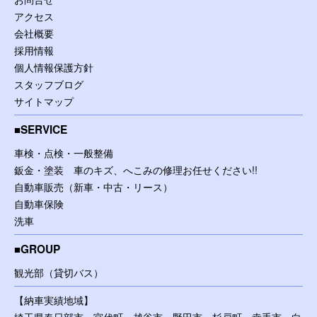
アクセス
会社概要
採用情報
個人情報保護方針
スタッフブログ
サイトマップ
SERVICE
車検・点検・一般整備
鈑金・塗装 車のキズ、へこみの修理お任せください!!
自動車販売（新車・中古・リース）
自動車保険
洗車
GROUP
観光部（貸切バス）
【納車実績地域】
埼玉県春日部市・宮代町・越谷市・野田市・杉戸町・幸手市・白