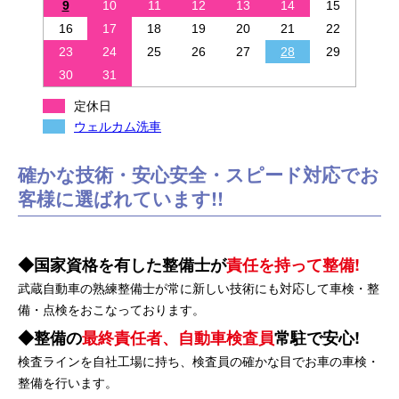
9
10
11
12
13
14
15
16
17
18
19
20
21
22
23
24
25
26
27
28
29
30
31
定休日
ウェルカム洗車
確かな技術・安心安全・スピード対応でお
客様に選ばれています!!
国家資格を有した整備士が
責任を持って整備!
武蔵自動車の熟練整備士が常に新しい技術にも対応して車検・整
備・点検をおこなっております。
整備の
最終責任者、自動車検査員
常駐で安心!
検査ラインを自社工場に持ち、検査員の確かな目でお車の車検・
整備を行います。