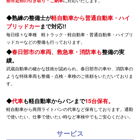
部市近郊の引き取り・ご納車
に対応いたします。
熟練の整備士が
軽自動車から普通自動車・ハイ
ブリッドカー
まで対応!!
毎日様々な車種 軽トラック・軽自動車・普通自動車・ハイブリ
ッドカーなどの整備も行っております。
春日部市の車両、救急車・消防車も
整備の実
績。
武蔵自動車の確かな技術が認められ、春日部市の車や、消防車の
ような特殊車両も整備・点検・車検のご依頼をいただいておりま
す。
代車
も軽自動車からバンまで
15台保有。
軽自動車から商用ライトバンの代車など保有しております。通勤
で使いたい、仕事で使いたい時など車検中でもご安心ください。
サービス