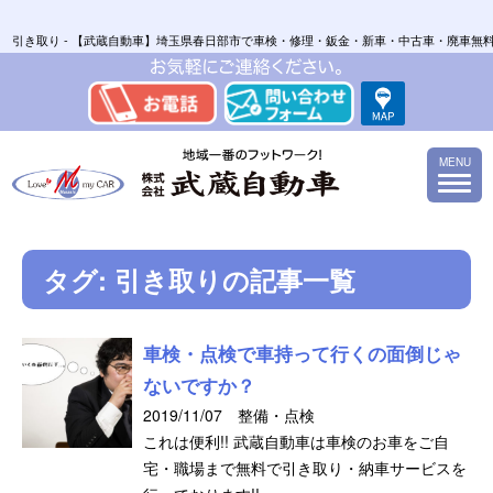
引き取り - 【武蔵自動車】埼玉県春日部市で車検・修理・鈑金・新車・中古車・廃車無
MENU
タグ:
引き取り
の記事一覧
車検・点検で車持って行くの面倒じゃ
ないですか？
2019/11/07 整備・点検
これは便利!! 武蔵自動車は車検のお車をご自
宅・職場まで無料で引き取り・納車サービスを