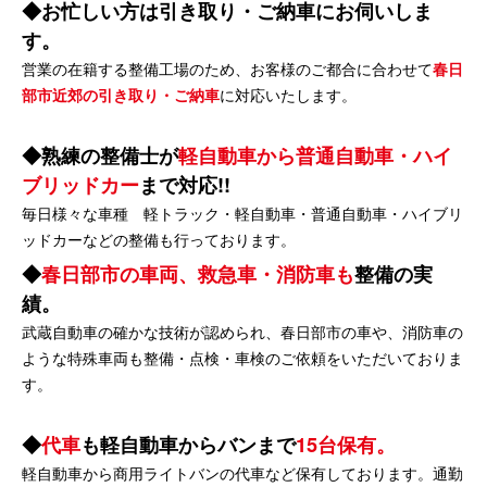
お忙しい方は引き取り・ご納車にお伺いしま
す。
営業の在籍する整備工場のため、お客様のご都合に合わせて
春日
部市近郊の引き取り・ご納車
に対応いたします。
熟練の整備士が
軽自動車から普通自動車・ハイ
ブリッドカー
まで対応!!
毎日様々な車種 軽トラック・軽自動車・普通自動車・ハイブリ
ッドカーなどの整備も行っております。
春日部市の車両、救急車・消防車も
整備の実
績。
武蔵自動車の確かな技術が認められ、春日部市の車や、消防車の
ような特殊車両も整備・点検・車検のご依頼をいただいておりま
す。
代車
も軽自動車からバンまで
15台保有。
軽自動車から商用ライトバンの代車など保有しております。通勤