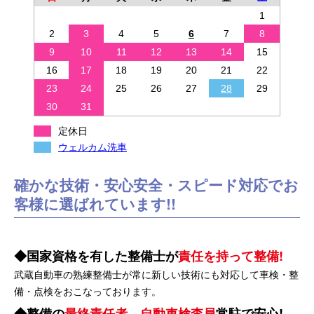
1
2
3
4
5
6
7
8
9
10
11
12
13
14
15
16
17
18
19
20
21
22
23
24
25
26
27
28
29
30
31
定休日
ウェルカム洗車
確かな技術・安心安全・スピード対応でお
客様に選ばれています!!
国家資格を有した整備士が
責任を持って整備!
武蔵自動車の熟練整備士が常に新しい技術にも対応して車検・整
備・点検をおこなっております。
整備の
最終責任者、自動車検査員
常駐で安心!