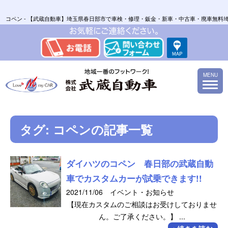
コペン - 【武蔵自動車】埼玉県春日部市で車検・修理・鈑金・新車・中古車・廃車無料
MENU
タグ:
コペン
の記事一覧
ダイハツのコペン 春日部の武蔵自動
車でカスタムカーが試乗できます!!
2021/11/06 イベント・お知らせ
【現在カスタムのご相談はお受けしておりませ
ん。ご了承ください。】 ...