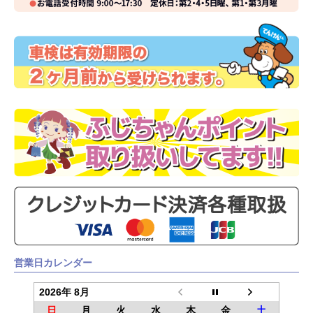
営業日カレンダー
2026年 8月
日
月
火
水
木
金
土